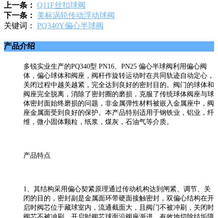
上一条：
Q11F丝扣球阀
下一条：
美标涡轮传动浮动球阀
关键词：
PQ340Y偏心半球阀
产品介绍
多锐实业生产的PQ340型 PN16、PN25 偏心半球阀利用偏心阀
体，偏心球体和阀座，阀杆作旋转运动时在共同轨迹自动定心，
关闭过程中越关越紧，完全达到良好的密封目的。阀门的球体和
阀座完全脱离，消除了密封圈的磨损，克服了传统球体阀座与球
体密封面始终磨损的问题，非金属弹性材料被嵌入金属座中，阀
座金属面受到良好的保护。本产品特别适用于钢铁业，铝业，纤
维，微小固体颗粒，纸浆，煤灰，石油气等介质。
产品特点
1、其结构采用偏心契紧原理通过传动机构达到闸紧、调节、关
闭的目的，密封副是金属面环带硬面接触密封，双偏心结构在开
启时阀芯位于藏球室内，流通截面大，且阀门不被冲刷，关闭时
阀芯不被冲刷，开启时阀芯球面沿阀座渐进，有效地切除结垢障