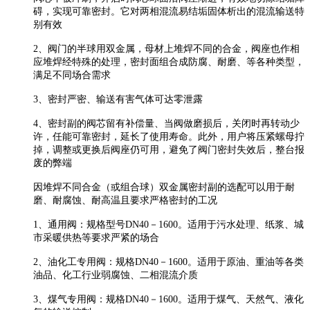
碍，实现可靠密封。它对两相混流易结垢固体析出的混流输送特
别有效
2、阀门的半球用双金属，母材上堆焊不同的合金，阀座也作相
应堆焊经特殊的处理，密封面组合成防腐、耐磨、等各种类型，
满足不同场合需求
3、密封严密、输送有害气体可达零泄露
4、密封副的阀芯留有补偿量、当阀做磨损后，关闭时再转动少
许，任能可靠密封，延长了使用寿命。此外，用户将压紧螺母拧
掉，调整或更换后阀座仍可用，避免了阀门密封失效后，整台报
废的弊端
因堆焊不同合金（或组合球）双金属密封副的选配可以用于耐
磨、耐腐蚀、耐高温且要求严格密封的工况
1、通用阀：规格型号DN40－1600。适用于污水处理、纸浆、城
市采暖供热等要求严紧的场合
2、油化工专用阀：规格DN40－1600。适用于原油、重油等各类
油品、化工行业弱腐蚀、二相混流介质
3、煤气专用阀：规格DN40－1600。适用于煤气、天然气、液化