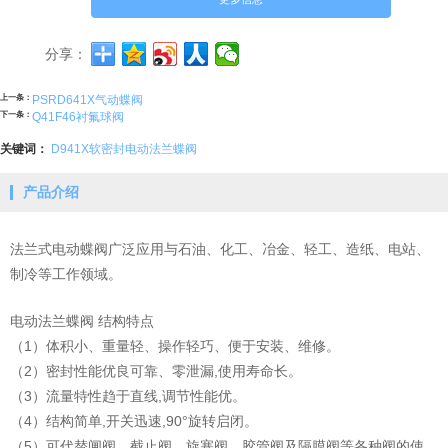
分享：
上一条：
PSRD641X气动蝶阀
下一条：
Q41F46衬氟球阀
关键词：
D941X软密封电动法兰蝶阀
产品介绍
法兰式电动蝶阀广泛应用与石油、化工、冶金、轻工、造纸、电站、
制冷等工作领域。
电动法兰蝶阀 结构特点
（1）体积小、重量轻、操作轻巧、便于安装、维修。
（2）密封性能优良可靠、零泄漏,使用寿命长。
（3）流量特性趋于直线,调节性能优。
（4）结构简单,开关迅速,90°旋转启闭。
（5）可代替闸阀、截止阀、旋塞阀、胶管阀及隔膜阀等各种阀的使