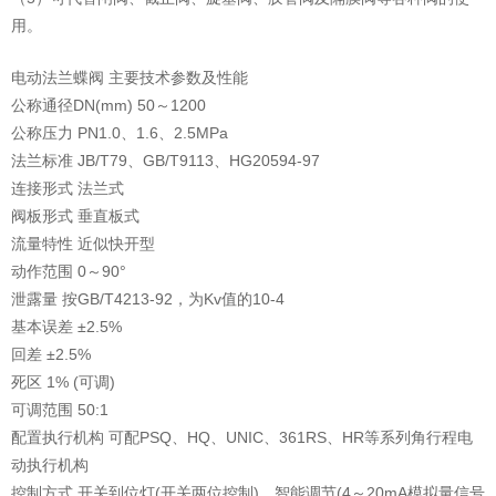
用。
电动法兰蝶阀 主要技术参数及性能
公称通径DN(mm) 50～1200
公称压力 PN1.0、1.6、2.5MPa
法兰标准 JB/T79、GB/T9113、HG20594-97
连接形式 法兰式
阀板形式 垂直板式
流量特性 近似快开型
动作范围 0～90°
泄露量 按GB/T4213-92，为Kv值的10-4
基本误差 ±2.5%
回差 ±2.5%
死区 1% (可调)
可调范围 50:1
配置执行机构 可配PSQ、HQ、UNIC、361RS、HR等系列角行程电
动执行机构
控制方式 开关到位灯(开关两位控制)、智能调节(4～20mA模拟量信号