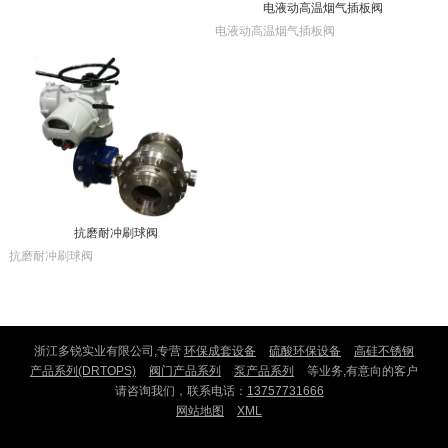
电液动高温烟气插板阀
电液动高温烟气插板阀
抗磨耐冲刷球阀
抗磨耐冲刷球阀
浙江多锐实业有限公司,专营
环保成套设备
硫酸环保设备
高硅不锈钢
产品系列(DRTOPS)
阀门产品系列
泵产品系列
等业务,有意向的客户
请咨询我们，联系电话：
13757731666
网站地图
XML