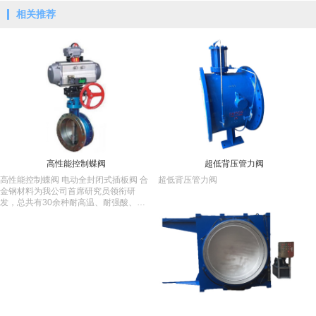
相关推荐
高性能控制蝶阀
超低背压管力阀
​高性能控制蝶阀 电动全封闭式插板阀 合
超低背压管力阀
金钢材料为我公司首席研究员领衔研
发，总共有30余种耐高温、耐强酸、强
碱、耐磨、耐腐蚀金属新材料，很好的
解决了适用于石油化工、冶金矿产、水
利水电等行业苛刻工况条件下的材料和
设备问题。