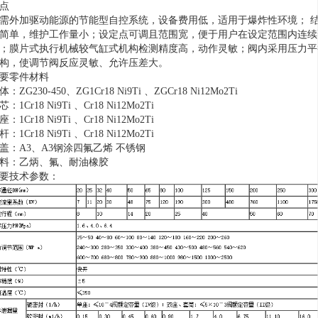
点
需外加驱动能源的节能型自控系统，设备费用低，适用于爆炸性环境； 
简单，维护工作量小；设定点可调且范围宽，便于用户在设定范围内连续
；膜片式执行机械较气缸式机构检测精度高，动作灵敏；阀内采用压力平
构，使调节阀反应灵敏、允许压差大。
要零件材料
体：ZG230-450、ZG1Cr18 Ni9Ti 、ZGCr18 Ni12Mo2Ti
芯：1Cr18 Ni9Ti 、Cr18 Ni12Mo2Ti
座：1Cr18 Ni9Ti 、Cr18 Ni12Mo2Ti
杆：1Cr18 Ni9Ti 、Cr18 Ni12Mo2Ti
盖：A3、A3钢涂四氟乙烯 不锈钢
料：乙炳、氟、耐油橡胶
要技术参数：