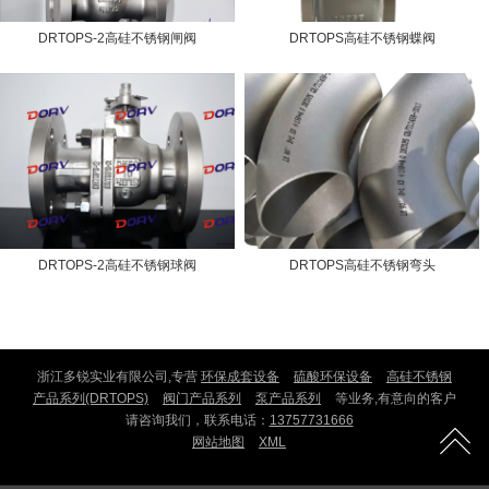
DRTOPS-2高硅不锈钢闸阀
DRTOPS高硅不锈钢蝶阀
DRTOPS-2高硅不锈钢球阀
DRTOPS高硅不锈钢弯头
浙江多锐实业有限公司,专营
环保成套设备
硫酸环保设备
高硅不锈钢
产品系列(DRTOPS)
阀门产品系列
泵产品系列
等业务,有意向的客户
请咨询我们，联系电话：
13757731666
网站地图
XML